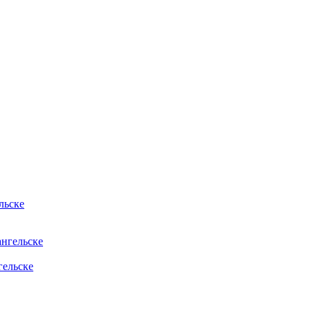
льске
нгельске
гельске