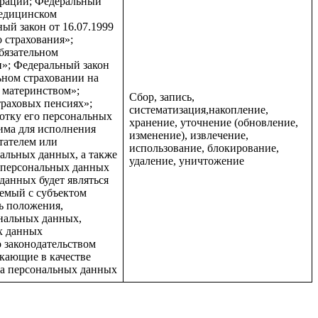
ерации; Федеральный
медицинском
ый закон от 16.07.1999
 страхования»;
бязательном
»; Федеральный закон
ьном страховании на
с материнством»;
Сбор, запись,
траховых пенсиях»;
систематизация,накопление,
отку его персональных
хранение, уточнение (обновление,
има для исполнения
изменение), извлечение,
тателем или
использование, блокирование,
нальных данных, а также
удаление, уничтожение
а персональных данных
данных будет являться
емый с субъектом
ь положения,
нальных данных,
х данных
 законодательством
кающие в качестве
та персональных данных