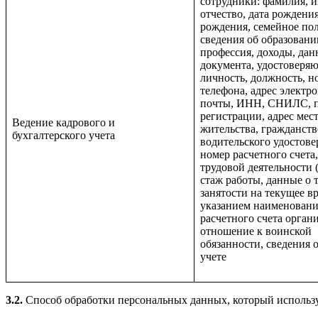
сотрудники: фамилия, и
отчество, дата рождения
рождения, семейное по
сведения об образовани
профессия, доходы, да
документа, удостоверя
личность, должность, н
телефона, адрес электр
почты, ИНН, СНИЛС, п
регистрации, адрес мес
Ведение кадрового и
жительства, гражданств
бухгалтерского учета
водительского удостове
номер расчетного счета,
трудовой деятельности 
стаж работы, данные о 
занятости на текущее вр
указанием наименовани
расчетного счета орган
отношение к воинской
обязанности, сведения 
учете
3.2.
Способ обработки персональных данных, который использу