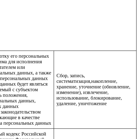
отку его персональных
има для исполнения
тателем или
нальных данных, а также
Сбор, запись,
а персональных данных
систематизация,накопление,
данных будет являться
хранение, уточнение (обновление,
емый с субъектом
изменение), извлечение,
ь положения,
использование, блокирование,
нальных данных,
удаление, уничтожение
х данных
 законодательством
кающие в качестве
та персональных данных
ый кодекс Российской