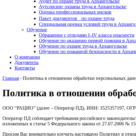
Аудит по охране труда в Архангельске
Аутсорсинг охраны труда в Архангельске
Оценка профессиональных рисков
Пакет документов по охране труда
Специальная оценка условий труда в Арханге
Обучение
Обращение с отходами I–IV класса опасности
Обучение по оказанию первой помощи в Арха
Обучение по охране труда в Архангельске
Обучение по пожарной безопасности в Архан
О компании
Документы
Контакты
Главная
›
Политика в отношении обработки персональных дан
Политика в отношении обраб
ООО “РАЦИО” (далее – Оператор ПД), ИНН: 3525357197, ОГРН
Оператор ПД соблюдает требования российского законодатель
изложенных в статье 5 Федерального закона от 27.07.2006 № 
Просим Вас внимательно изучить настоящую Политику в отнош