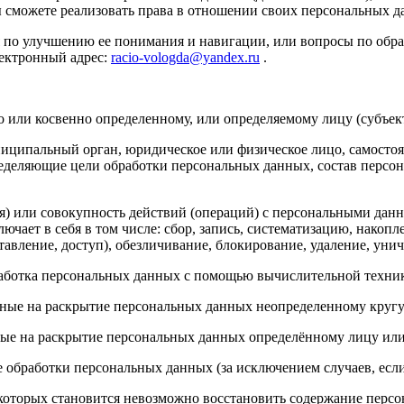
 сможете реализовать права в отношении своих персональных 
ия по улучшению ее понимания и навигации, или вопросы по об
лектронный адрес:
racio-vologda@yandex.ru
.
о или косвенно определенному, или определяемому лицу (субъек
ниципальный орган, юридическое или физическое лицо, самосто
еделяющие цели обработки персональных данных, состав персон
я) или совокупность действий (операций) с персональными дан
чает в себя в том числе: сбор, запись, систематизацию, накопл
тавление, доступ), обезличивание, блокирование, удаление, уни
аботка персональных данных с помощью вычислительной техни
нные на раскрытие персональных данных неопределенному кругу
ные на раскрытие персональных данных определённому лицу или
 обработки персональных данных (за исключением случаев, есл
е которых становится невозможно восстановить содержание пер