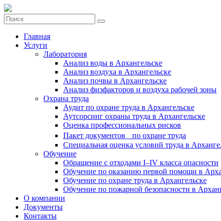
Главная
Услуги
Лаборатория
Анализ воды в Архангельске
Анализ воздуха в Архангельске
Анализ почвы в Архангельске
Анализ физфакторов и воздуха рабочей зоны
Охрана труда
Аудит по охране труда в Архангельске
Аутсорсинг охраны труда в Архангельске
Оценка профессиональных рисков
Пакет документов по охране труда
Специальная оценка условий труда в Арханге
Обучение
Обращение с отходами I–IV класса опасности
Обучение по оказанию первой помощи в Арха
Обучение по охране труда в Архангельске
Обучение по пожарной безопасности в Архан
О компании
Документы
Контакты