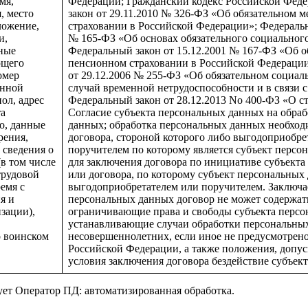
мя,
Федерации; Гражданский кодекс Российской Фед
, место
закон от 29.11.2010 № 326-ФЗ «Об обязательном 
ложение,
страховании в Российской Федерации»; Федеральн
и,
№ 165-ФЗ «Об основах обязательного социального
нные
Федеральный закон от 15.12.2001 № 167-ФЗ «Об о
ющего
пенсионном страховании в Российской Федерации
омер
от 29.12.2006 № 255-ФЗ «Об обязательном социал
онной
случай временной нетрудоспособности и в связи 
ол, адрес
Федеральный закон от 28.12.2013 No 400-ФЗ «О с
та
Согласие субъекта персональных данных на обраб
о, данные
данных; обработка персональных данных необход
рения,
договора, стороной которого либо выгодоприобре
 сведения о
поручителем по которому является субъект персо
(в том числе
для заключения договора по инициативе субъект
трудовой
или договора, по которому субъект персональных 
емя с
выгодоприобретателем или поручителем. Заключа
я и
персональных данных договор не может содержат
изации),
ограничивающие права и свободы субъекта персо
устанавливающие случаи обработки персональны
о воинском
несовершеннолетних, если иное не предусмотрено
Российской Федерации, а также положения, допус
условия заключения договора бездействие субъек
ет Оператор ПД: автоматизированная обработка.